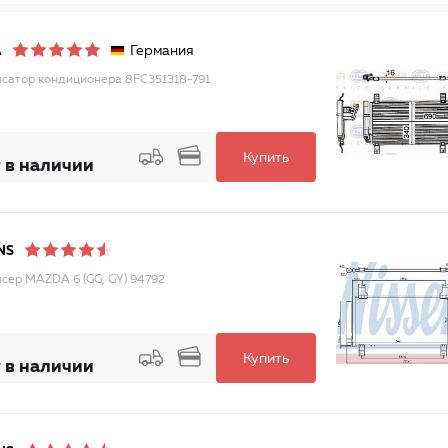
Германия
A
сатор кондиционера 8FC351318-791
Купить
 в наличии
NS
сер MAZDA 6 (GG, GY) 94792
Купить
 в наличии