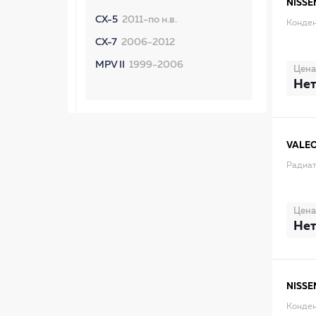
NISSE
CX-5
2011-по н.в.
Конден
CX-7
2006-2012
MPV II
1999-2006
Цена
Нет
VALE
Радиат
Цена
Нет
NISSE
Конден