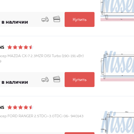
Купить
 в наличии
NS
сер MAZDA CX-7 2.3MZR DISI Turbo (190-191 кВт)
9
Купить
 в наличии
NS
сер FORD RANGER 2.5TDCi-3.0TDCi 06- 940143