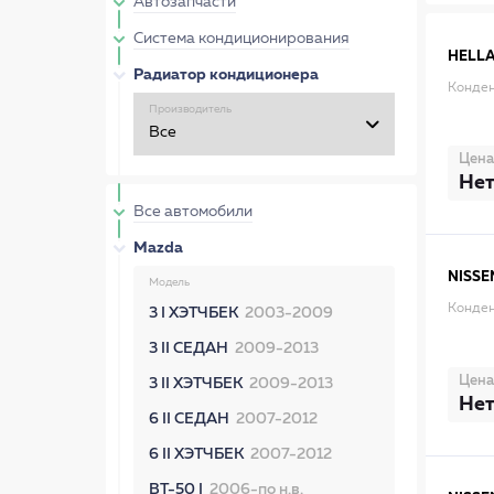
Автозапчасти
Система кондиционирования
HELL
Радиатор кондиционера
Конден
Производитель
Цена
Нет
Все автомобили
Mazda
NISSE
Модель
Конден
3 I ХЭТЧБЕК
2003-2009
3 II СЕДАН
2009-2013
Цена
3 II ХЭТЧБЕК
2009-2013
Нет
6 II СЕДАН
2007-2012
6 II ХЭТЧБЕК
2007-2012
BT-50 I
2006-по н.в.