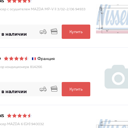
NS
сер с осушителем MAZDA MP-V II 3/02-2/06 94933
Купить
 в наличии
Франция
O
ор кондиционера 814266
Купить
 в наличии
NS
сер MAZDA 6 (GH) 940032