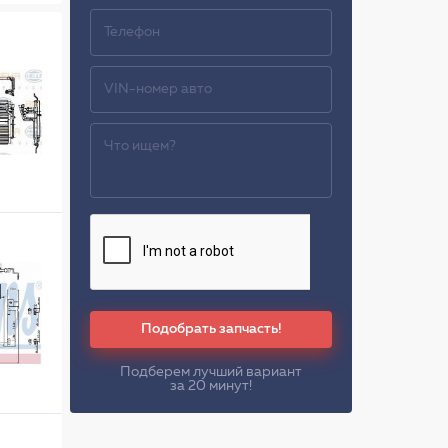
Подобрать запчасть!
Подберем лучший вариант
за 20 минут!