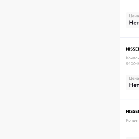
Цена
Нет
NISSE
Конден
94004
Цена
Нет
NISSE
Конден