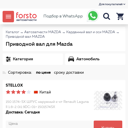
Для покупателей
Подбор в WhatsApp
Каталог
→
Автозапчасти MAZDA
→
Карданный вал и оси MAZDA
→
Приводной вал MAZDA
Приводной вал для Mazda
Категория
Автомобиль
Сортировка:
по цене
сроку доставки
STELLOX
Китай
150 1574-SX ШРУС наружный к-кт Renault Laguna
II 1.8-2.0i1.9DCi 01> 1501574SX
Доставка: Сегодня
Цена