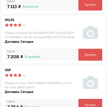
Цена
Купить
7 113
В наличии
MILES
Привод в сборе VW SHARAN/FORD GALAXY/SEAT
ALHAMBRA 1.9D 95-00 прав.(ABS) МКПП GC02136
Доставка: Сегодня
Цена
Купить
7 208
В наличии
GSP
Привод в сборе JEEP GRAND CHEROKEE 2.5-4.0
88- лев. (ABS) 216003
Доставка: Сегодня
Цена
Купить