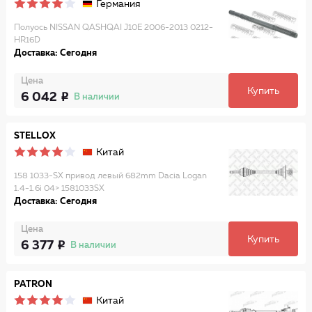
Германия
Полуось NISSAN QASHQAI J10E 2006-2013 0212-
HR16D
Доставка: Сегодня
Цена
Купить
6 042
В наличии
STELLOX
Китай
158 1033-SX привод левый 682mm Dacia Logan
1.4-1.6i 04> 1581033SX
Доставка: Сегодня
Цена
Купить
6 377
В наличии
PATRON
Китай