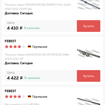
Полуось левая NISSAN MICRA/MARCH K12 2002-
2010 0212-E11MT16L
Доставка: Сегодня
Цена
Купить
4 410
В наличии
FEBEST
Германия
Полуось левая 26X497X26 KIA SPORTAGE 1998-
2003 2212-SP
Доставка: Сегодня
Цена
Купить
4 422
В наличии
FEBEST
Германия
Вал привода 1112-NEXRH