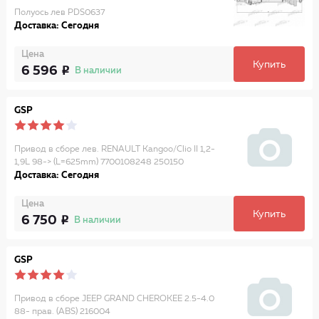
Полуось лев PDS0637
Доставка: Сегодня
Цена
Купить
6 596
В наличии
GSP
Привод в сборе лев. RENAULT Kangoo/Clio II 1,2-
1,9L 98-> (L=625mm) 7700108248 250150
Доставка: Сегодня
Цена
Купить
6 750
В наличии
GSP
Привод в сборе JEEP GRAND CHEROKEE 2.5-4.0
88- прав. (ABS) 216004