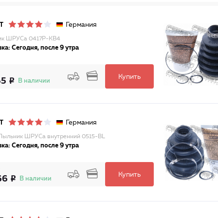
Германия
T
ик ШРУСа 0417P-KB4
ка: Сегодня, после 9 утра
Купить
65
В наличии
Германия
T
Пыльник ШРУСа внутренний 0515-BL
ка: Сегодня, после 9 утра
Купить
66
В наличии