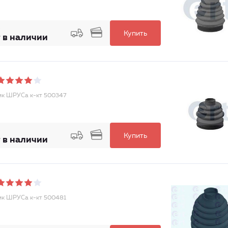
Купить
 в наличии
к ШРУСа к-кт 500347
Купить
 в наличии
к ШРУСа к-кт 500481