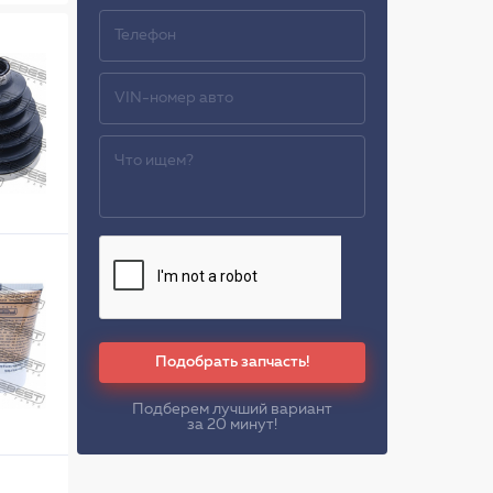
Подобрать запчасть!
Подберем лучший вариант
за 20 минут!