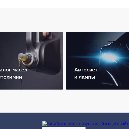
алог масел
Автосвет
втохимии
и лампы