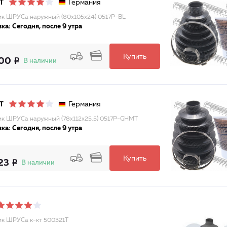
Германия
T
к ШРУСа наружный (80x105x24) 0517P-BL
ка: Сегодня, после 9 утра
Купить
000
В наличии
Германия
T
к ШРУСа наружный (78x112x25.5) 0517P-GHMT
ка: Сегодня, после 9 утра
Купить
23
В наличии
к ШРУСа к-кт 500321T