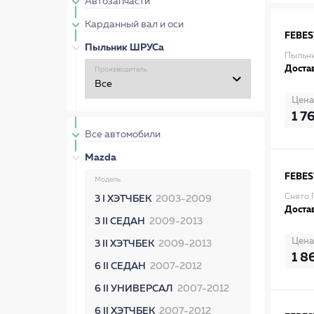
Автозапчасти
Карданный вал и оси
FEBES
Пыльник ШРУСа
Пыльн
Достав
Производитель
Цена
1 7
Все автомобили
Mazda
FEBES
Модель
Снято 
3 I ХЭТЧБЕК
2003-2009
Достав
3 II СЕДАН
2009-2013
Цена
3 II ХЭТЧБЕК
2009-2013
1 8
6 II СЕДАН
2007-2012
6 II УНИВЕРСАЛ
2007-2012
6 II ХЭТЧБЕК
2007-2012