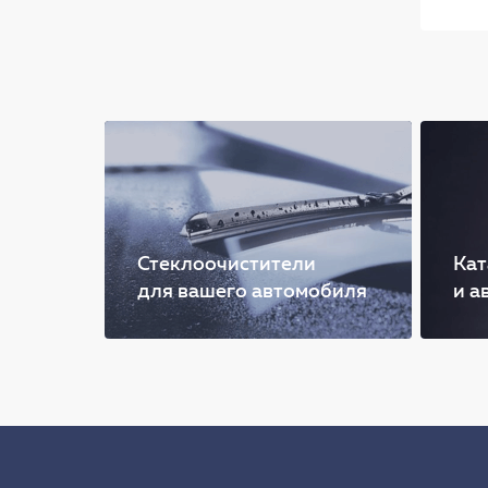
Стеклоочистители
Кат
для вашего автомобиля
и а