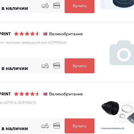
Купить
 в наличии
Великобритания
PRINT
кт пылника приводной вал ADM58141
Купить
 в наличии
Великобритания
PRINT
ик ШРУСа ADM58175
Купить
 в наличии