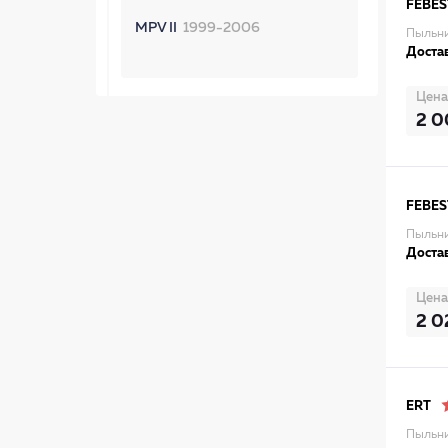
FEBES
MPV II
1999-2006
Пыльни
Достав
Цена
2 
FEBES
Пыльни
Достав
Цена
2 0
ERT
Пыльни