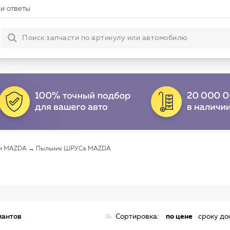
и ответы
си MAZDA
→
Пыльник ШРУСа MAZDA
иантов
Сортировка:
по цене
сроку до