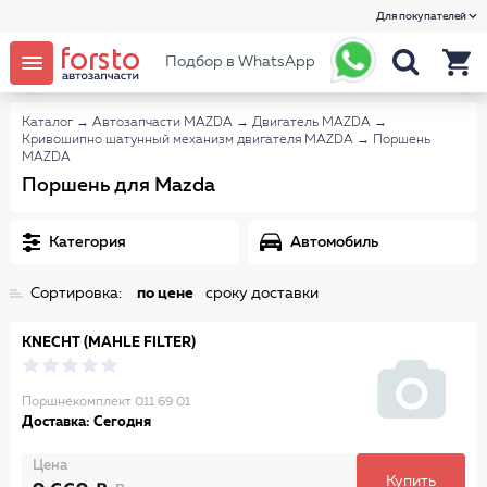
Для покупателей
Подбор в WhatsApp
Каталог
→
Автозапчасти MAZDA
→
Двигатель MAZDA
→
Кривошипно шатунный механизм двигателя MAZDA
→
Поршень
MAZDA
Поршень для Mazda
Категория
Автомобиль
Сортировка:
по цене
сроку доставки
KNECHT (MAHLE FILTER)
Поршнекомплект 011 69 01
Доставка: Сегодня
Цена
Купить