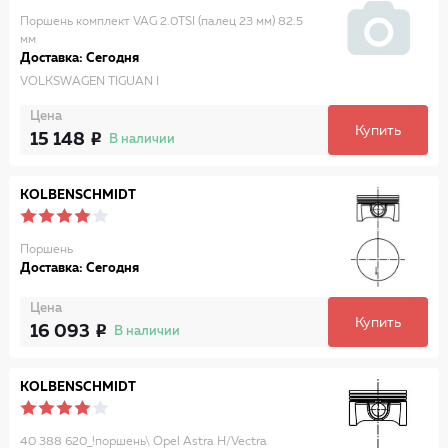
Поршень комплект VAG 2.0TSI (палец 23 мм) 82.5
мм
Доставка: Сегодня
VOLKSWAGEN TIGUAN I
Цена
Купить
15 148
В наличии
KOLBENSCHMIDT
Поршень
Доставка: Сегодня
Цена
Купить
16 093
В наличии
KOLBENSCHMIDT
40 388 620_!поршень\ Opel Astra H/Vectra