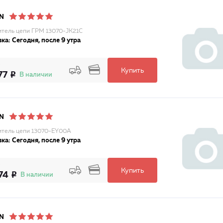
N
тель цепи ГРМ 13070-JK21C
ка: Сегодня, после 9 утра
Купить
77
В наличии
N
тель цепи 13070-EY00A
ка: Сегодня, после 9 утра
Купить
74
В наличии
N