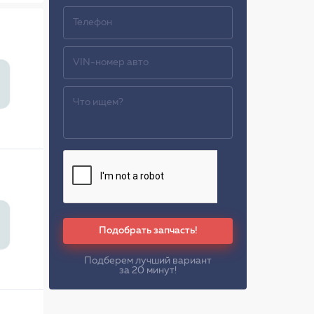
Подобрать запчасть!
Подберем лучший вариант
за 20 минут!