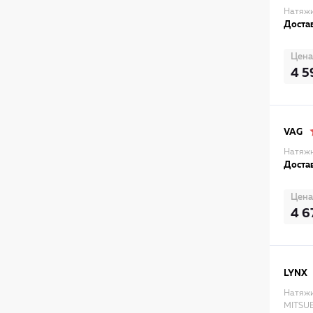
Натяжи
Достав
Цена
4 5
VAG
Натяжн
Достав
Цена
4 6
LYNX
Натяжи
MITSUBI