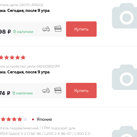
тель цепи 13070-AN201
ка: Сегодня, после 9 утра
Купить
98
В наличии
ое устройство цепи 06H109507M
ка: Сегодня, после 9 утра
Купить
74
В наличии
Япония
тель гидравлический / ГРМ подходит для
SHI Galant V 2.0 92-96 / L200 2.4 96-07 / L300 2.0