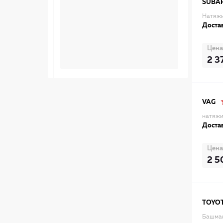
SUBA
Натяжи
Достав
Цена
2 3
VAG
натяжи
Достав
Цена
2 5
TOYO
Башмак