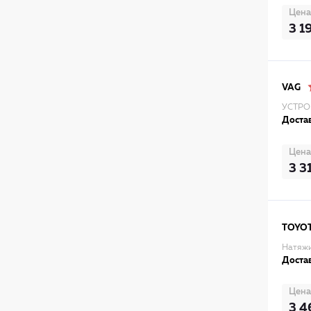
Цена
3 1
VAG
УСТРО
Достав
Цена
3 3
TOYO
Натяжи
Достав
Цена
3 4