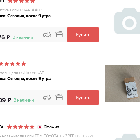
RU
тель цепи 13144-AA031
ка: Сегодня, после 9 утра
Купить
76
В наличии
тель цепи 06H109467AE
ка: Сегодня, после 9 утра
Купить
09
В наличии
Япония
TA
 натяжителя цепи ГРМ TOYOTA 1-2ZRFE 06- 13559-