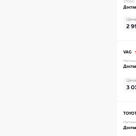
37050
Достав
Цена
2 9
VAG
Натяжн
Достав
Цена
3 0
TOYO
Натяжи
Достав