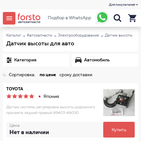
Для покупателей
Подбор в WhatsApp
Каталог
→
Автозапчасти
→
Электрооборудование
→
Датчик высоты
Датчик высоты для авто
Категория
Автомобиль
Сортировка:
по цене
сроку доставки
TOYOTA
Япония
Датчик системы регулировки высоты дорожного
просвета задний правый 89407-48030
Цена
Купить
Нет в наличии