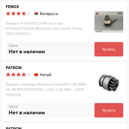
FENOX
Беларусь
Бендикс 9 зуб 5702.3708 на ст-ры
ST32101,ST22202 ВАЗ 2110-2112, Kalina, Priora,
ОКА DR003C3
Цена
Купить
Нет в наличии
PATRON
Китай
Бендикс стартера Mitsubishi GALANT 2.0D 1996 -
06, PAJERO,MONTERO ,L300 2.5D 1990 - 2008
P1011035
Цена
Купить
Нет в наличии