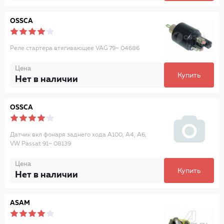
OSSCA
Реле стартера втягивающее VAG 79~ 04686
Цена
Купить
Нет в наличии
OSSCA
Датчик вкл фонаря заднего хода A100, A4, A6,
VW Passat 91~ 08139
Цена
Купить
Нет в наличии
ASAM