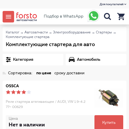
Для покупателей
Подбор в WhatsApp
Каталог
→
Автозапчасти
→
Электрооборудование
→
Стартеры
→
Комплектующие стартера
Комплектующие стартера для авто
Категория
Автомобиль
Сортировка:
по цене
сроку доставки
OSSCA
Реле стартера втягивающее / AUDI, VW 1.9-4.2
77~ 00629
Цена
Купить
Нет в наличии