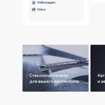
Volkswagen
Volvo
Стеклоочистители
Кат
для вашего автомобиля
и а