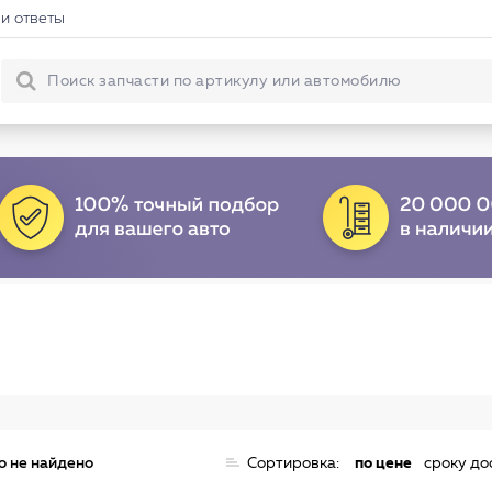
и ответы
о не найдено
Сортировка:
по цене
сроку до