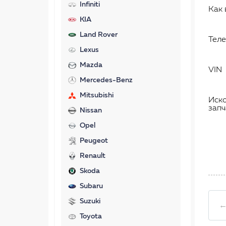
Infiniti
Как 
KIA
Land Rover
Тел
Lexus
Mazda
VIN
Mercedes-Benz
Mitsubishi
Иск
запч
Nissan
Opel
Peugeot
Renault
Skoda
Subaru
Suzuki
←
Toyota