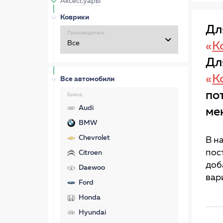
Аксессуары
Коврики
Дл
Производитель
«
К
Дл
«
К
Все автомобили
по
Бренд
Audi
ме
BMW
Chevrolet
В н
пос
Citroen
доб
Daewoo
вар
Ford
Honda
Hyundai