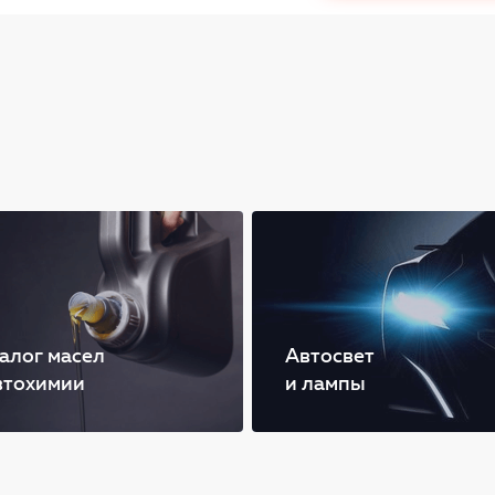
алог масел
Автосвет
втохимии
и лампы