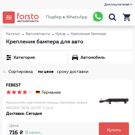
Для покупателей
Подбор в WhatsApp
Каталог
→
Автозапчасти
→
Кузов
→
Крепление бампера
Крепление бампера для авто
Категория
Автомобиль
Сортировка:
по цене
сроку доставки
FEBEST
Германия
Кронштейн крепления передн бампера левый
NISSAN TIIDA 0237P-C11LH
Доставка: Сегодня
Цена
Купить
716
В наличии