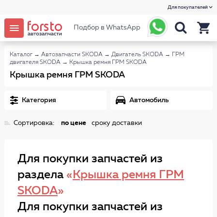
Для покупателей
Подбор в WhatsApp
Каталог
→
Автозапчасти SKODA
→
Двигатель SKODA
→
ГРМ
двигателя SKODA
→
Крышка ремня ГРМ SKODA
Крышка ремня ГРМ SKODA
Категория
Автомобиль
Сортировка:
по цене
сроку доставки
Для покупки запчастей из
раздела
«
Крышка ремня ГРМ
SKODA
»
Для покупки запчастей из