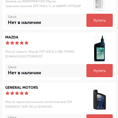
Замена на 999MPMAT00S Масло
трансмиссионное ATF Matic S, 1л 999MP-MTS00P
Цена
Купить
Нет в наличии
MAZDA
Масло трансм. Mazda FRT AXLE LUBE 75W90
(0,946л) 0000775W90QT
Цена
Купить
Нет в наличии
GENERAL MOTORS
Масло трансмиссионное синтетическое GM
DAEWOO 75W-90 1л 93740315
Цена