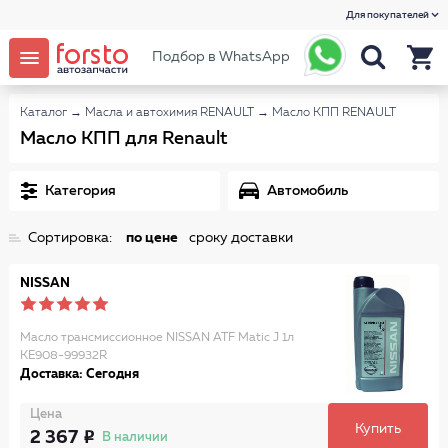
Для покупателей
Подбор в WhatsApp
Каталог
→
Масла и автохимия RENAULT
→
Масло КПП RENAULT
Масло КПП для Renault
Категория
Автомобиль
Сортировка:
по цене
сроку доставки
NISSAN
Масло трансмиссионное NISSAN ATF Matic J 1л
KE908-99932R
Доставка: Сегодня
Цена
Купить
2 367
В наличии