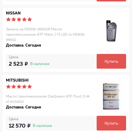
NISSAN
Замена на KE908-99932R Масло
трансмиссионное ATF Matic J FLUID 1л KE908-
99932
Доставка: Сегодня
Цена
Купить
2 523
В наличии
MITSUBISHI
Масло трансмисионноеi DiaQueen ATF Fluid J3 (4
л) 4031610
Доставка: Сегодня
Цена
Купить
12 570
В наличии