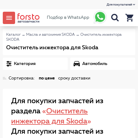
Для покупателей
Подбор в WhatsApp
Каталог
→
Масла и автохимия SKODA
→
Очиститель инжектора
SKODA
Очиститель инжектора для Skoda
Категория
Автомобиль
Сортировка:
по цене
сроку доставки
Для покупки запчастей из
раздела
«
Очиститель
инжектора для Skoda
»
Для покупки запчастей из