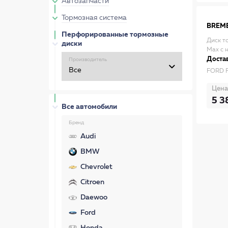
Автозапчасти
Тормозная система
BREM
Перфорированные тормозные
Диск т
диски
Max с 
Достав
Производитель
FORD 
Цена
5 3
Все автомобили
Бренд
Audi
BMW
Chevrolet
Citroen
Daewoo
Ford