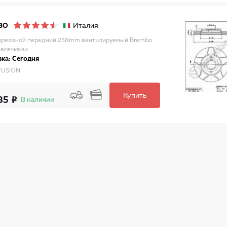
Италия
BO
ормозной передний 258mm вентилируемый Brembo
насечками
ка: Сегодня
FUSION
Купить
85
В наличии