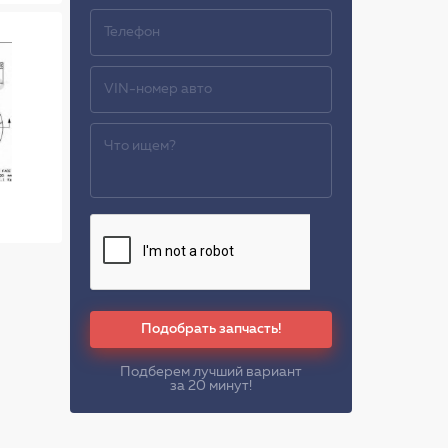
Подобрать запчасть!
Подберем лучший вариант
за 20 минут!