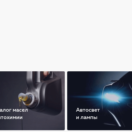
алог масел
Автосвет
втохимии
и лампы