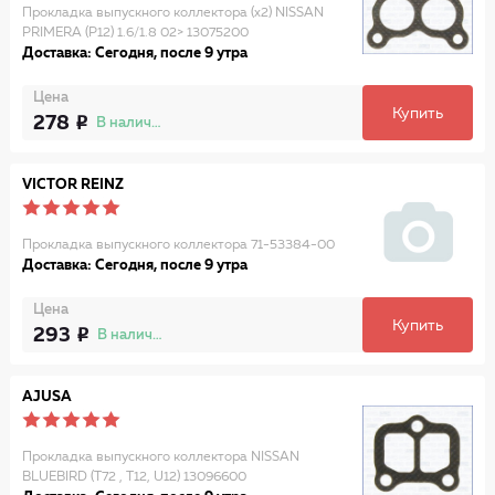
Прокладка выпускного коллектора (x2) NISSAN
PRIMERA (P12) 1.6/1.8 02> 13075200
Доставка: Сегодня, после 9 утра
Цена
Купить
278
В наличии
VICTOR REINZ
Прокладка выпускного коллектора 71-53384-00
Доставка: Сегодня, после 9 утра
Цена
Купить
293
В наличии
AJUSA
Прокладка выпускного коллектора NISSAN
BLUEBIRD (T72 , T12, U12) 13096600