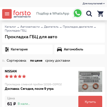
Для покупателей
Подбор в WhatsApp
Каталог
→
Автозапчасти
→
Двигатель
→
Прокладка двигателя
→
Прокладка ГБЦ
Прокладка ГБЦ для авто
Категория
Автомобиль
Сортировка:
по цене
сроку доставки
NISSAN
Прокладка сливной пробки 11026-01M02
Доставка: Сегодня, после 9 утра
Цена
Купить
61
В наличии