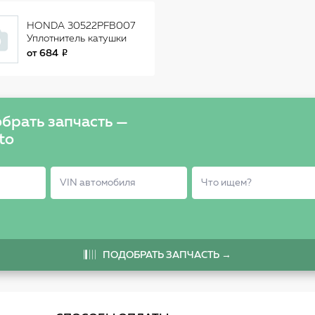
HONDA 30522PFB007
Уплотнитель катушки
зажигания
от
684
брать запчасть —
to
ПОДОБРАТЬ ЗАПЧАСТЬ →