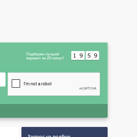
Подберем лучший
1
9
5
9
:
вариант за 20 минут!