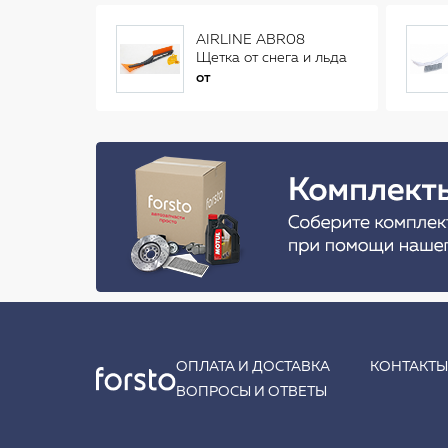
AIRLINE ABR08
Щетка от снега и льда
(34 см)
от
ОПЛАТА И ДОСТАВКА
КОНТАКТ
ВОПРОСЫ И ОТВЕТЫ