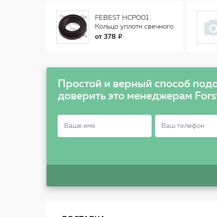
FEBEST HCP001
Кольцо уплотн свечного
колодца HONDA
от
378
ACCORD CL# 2002-
2008 HCP-001
Простой и верный способ подо
доверить это менеджерам Fors