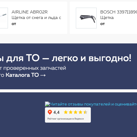
AIRLINE ABR02R
BOSCH 33971189
Щетка от снега и льда с
Щетка
распушенной щетиной
стеклоочистителя
от
от
(56см) AB-R-02R
Ы