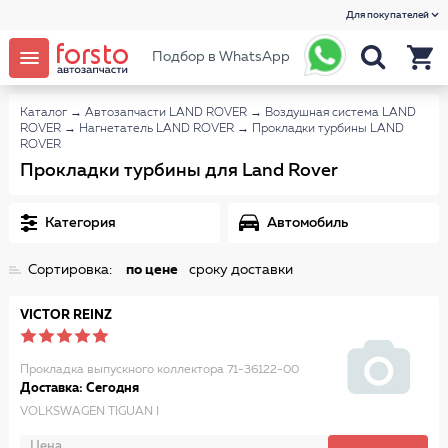
Для покупателей
Подбор в WhatsApp
Каталог
→
Автозапчасти LAND ROVER
→
Воздушная система LAND
ROVER
→
Нагнетатель LAND ROVER
→
Прокладки турбины LAND
ROVER
Прокладки турбины для Land Rover
Категория
Автомобиль
Сортировка:
по цене
сроку доставки
VICTOR REINZ
Прокладка выпускного коллектора 71-36122-00
Доставка: Сегодня
VOLKSWAGEN TIGUAN I
Цена