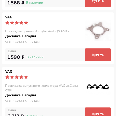
Купить
1 568
В наличии
VAG
Прокладка приемной трубы Audi Q3 2012>
Доставка: Сегодня
VOLKSWAGEN TIGUAN I
Цена
Купить
1 590
В наличии
VAG
Прокладка выпускного коллектора VAG 03C 253
039F
Доставка: Сегодня
VOLKSWAGEN TIGUAN I
Цена
Купить