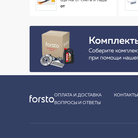
Щетка от снега и льда
(34 см)
от
ОПЛАТА И ДОСТАВКА
КОНТАКТ
ВОПРОСЫ И ОТВЕТЫ