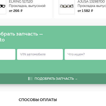
ELRING 517120
AJUSA 13198700
Прокладка, выпускной
Прокладка выпус
коллектор
коллектора
от
266
от
1 582
брать запчасть —
to
ПОДОБРАТЬ ЗАПЧАСТЬ →
СПОСОБЫ ОПЛАТЫ