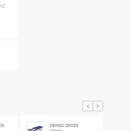
NZ
05
DENSO DF019