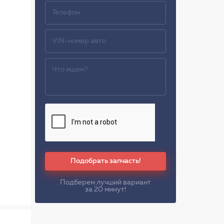
Подобрать запчасть!
Подберем лучший вариант
за 20 минут!