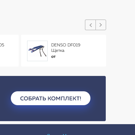
05
DENSO DF019
Щетка
стеклоочистителя
от