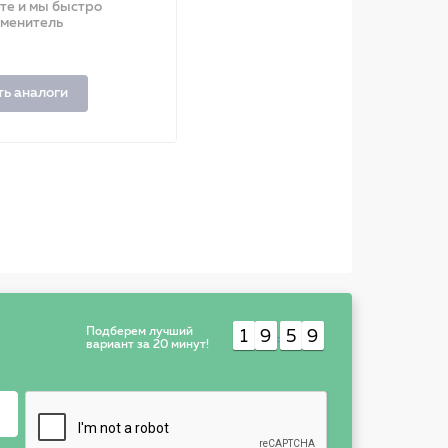
ите и мы быстро
аменитель
ть аналоги
Подберем лучший
1
9
5
9
:
вариант за 20 минут!