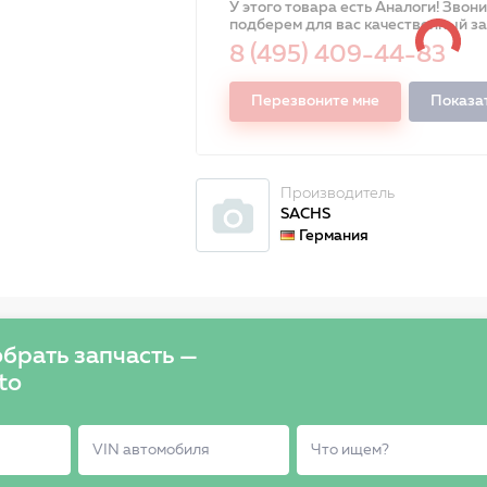
У этого товара есть Аналоги! Звон
подберем для вас качественный з
8 (495) 409-44-83
Перезвоните мне
Показа
Производитель
SACHS
Германия
брать запчасть —
to