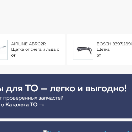
AIRLINE ABR02R
BOSCH 33971189
Щетка от снега и льда с
Щетка
распушенной щетиной
стеклоочистителя
от
от
(56см) AB-R-02R