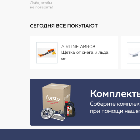
Лайк, чтобы
не потерять!
СЕГОДНЯ ВСЕ ПОКУПАЮТ
AIRLINE ABR08
Щетка от снега и льда
(34 см)
от