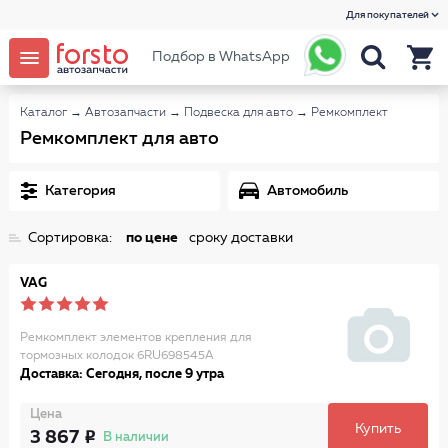
Для покупателей
Подбор в WhatsApp
Каталог
→
Автозапчасти
→
Подвеска для авто
→
Ремкомплект
Ремкомплект для авто
Категория
Автомобиль
Сортировка:
по цене
сроку доставки
VAG
Ремкомплект элементов крепления для
тормозных колодок 6RU698545A
Доставка: Сегодня, после 9 утра
Цена
Купить
3 867
В наличии