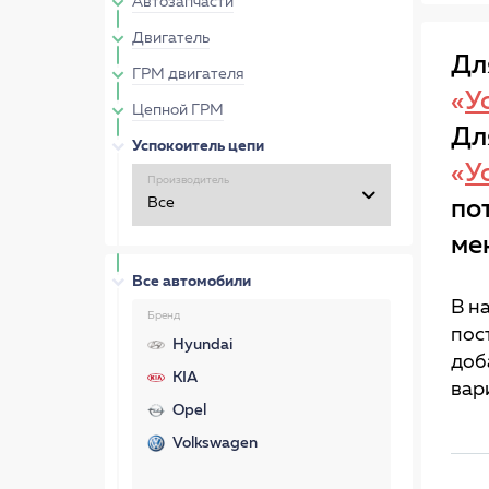
Автозапчасти
Двигатель
Дл
ГРМ двигателя
«
У
Цепной ГРМ
Дл
Успокоитель цепи
«
У
Производитель
по
ме
Все автомобили
В н
Бренд
пос
Hyundai
доб
KIA
вар
Opel
Volkswagen