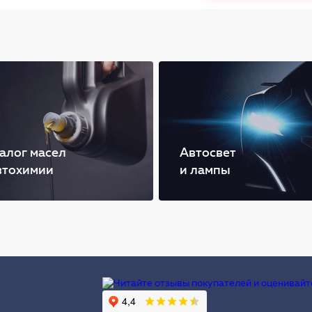
алог масел
Автосвет
втохимии
и лампы
Ы