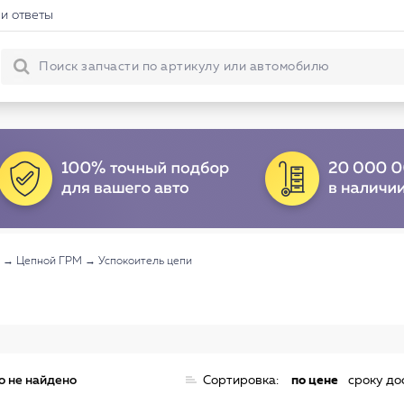
и ответы
→
Цепной ГРМ
→
Успокоитель цепи
о не найдено
Сортировка:
по цене
сроку до