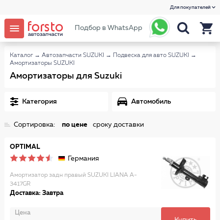
Для покупателей
Подбор в WhatsApp
Каталог
→
Автозапчасти SUZUKI
→
Подвеска для авто SUZUKI
→
Амортизаторы SUZUKI
Амортизаторы для Suzuki
Категория
Автомобиль
Сортировка:
по цене
сроку доставки
OPTIMAL
Германия
Амортизатор задн правый SUZUKI LIANA A-
3417GR
Доставка: Завтра
Цена