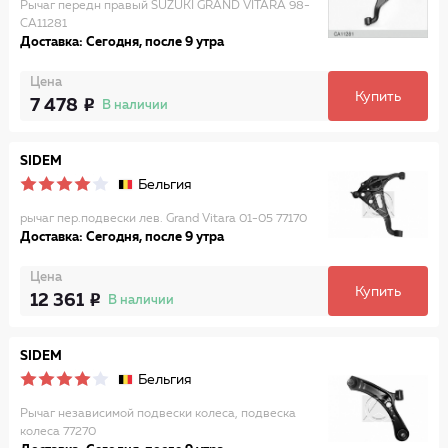
Рычаг передн правый SUZUKI GRAND VITARA 98-
CA11281
Доставка: Сегодня, после 9 утра
Цена
Купить
7 478
В наличии
SIDEM
Бельгия
рычаг пер.подвески лев. Grand Vitara 01-05 77170
Доставка: Сегодня, после 9 утра
Цена
Купить
12 361
В наличии
SIDEM
Бельгия
Рычаг независимой подвески колеса, подвеска
колеса 77270