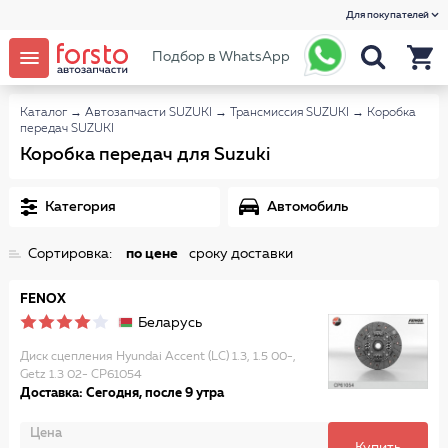
Для покупателей
Подбор в WhatsApp
Каталог
→
Автозапчасти SUZUKI
→
Трансмиссия SUZUKI
→
Коробка
передач SUZUKI
Коробка передач для Suzuki
Категория
Автомобиль
Сортировка:
по цене
сроку доставки
FENOX
Беларусь
Диск сцепления Hyundai Accent (LC) 1.3, 1.5 00-,
Getz 1.3 02- CP61054
Доставка: Сегодня, после 9 утра
Цена