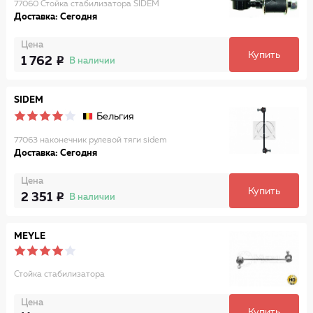
77060 Стойка стабилизатора SIDEM
Доставка: Сегодня
Цена
Купить
1 762
В наличии
SIDEM
Бельгия
77063 наконечник рулевой тяги sidem
Доставка: Сегодня
Цена
Купить
2 351
В наличии
MEYLE
Стойка стабилизатора
Цена
Купить