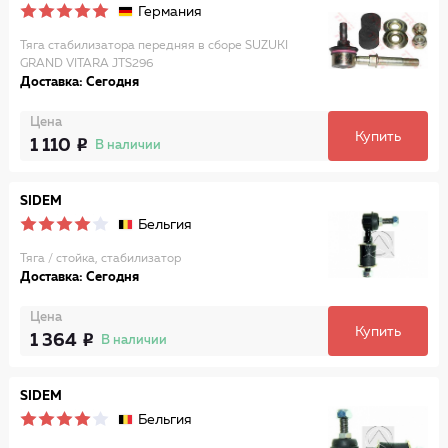
Германия
Тяга стабилизатора передняя в сборе SUZUKI
GRAND VITARA JTS296
Доставка: Сегодня
Цена
Купить
1 110
В наличии
SIDEM
Бельгия
Тяга / стойка, стабилизатор
Доставка: Сегодня
Цена
Купить
1 364
В наличии
SIDEM
Бельгия