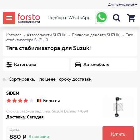
Для покупателей
Подбор в WhatsApp
Каталог
→
Автозапчасти SUZUKI
→
Подвеска для авто SUZUKI
→
Тяга
стабилизатора SUZUKI
Тяга стабилизатора для Suzuki
Категория
Автомобиль
Сортировка:
по цене
сроку доставки
SIDEM
Бельгия
Стойка стаб-ра зад. лев. Suzuki Baleno 77064
Доставка: Сегодня
Цена
Купить
880
В наличии