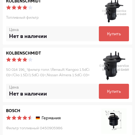
KOLBENSCHMIDT
Топливный фильтр
Цена
Купить
Нет в наличии
KOLBENSCHMIDT
50 014 196_ !фильтр топл.\Renault Kangoo 1.5dCi
01>/Clio 1.5D/1.5dCi 01>,Nissan Almera 1.5dCi 03>
Цена
Купить
Нет в наличии
BOSCH
Германия
Фильтр топливный 0450905986