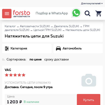
Для покупателей
Подбор в WhatsApp
Каталог
→
Автозапчасти SUZUKI
→
Двигатель SUZUKI
→
ГРМ
двигателя SUZUKI
→
Цепной ГРМ SUZUKI
→
Натяжитель цепи SUZUKI
Натяжитель цепи для Suzuki
Категория
Автомобиль
Сортировка:
по цене
сроку доставки
VAG
УСПОКОИТЕЛЬ ЦЕПИ 079109470
Доставка: Сегодня, после 9 утра
Цена
Купить
1 203
В наличии