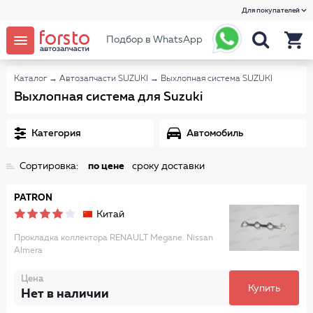
Для покупателей
Подбор в WhatsApp
Каталог
→
Автозапчасти SUZUKI
→
Выхлопная система SUZUKI
Выхлопная система для Suzuki
Категория
Автомобиль
Сортировка:
по цене
сроку доставки
PATRON
Китай
Прокладка коллектора RENAULT Megane. Nissan
Almera
Цена
Купить
Нет в наличии