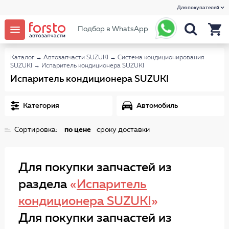
Для покупателей
Подбор в WhatsApp
Каталог
→
Автозапчасти SUZUKI
→
Система кондиционирования
SUZUKI
→
Испаритель кондиционера SUZUKI
Испаритель кондиционера SUZUKI
Категория
Автомобиль
Сортировка:
по цене
сроку доставки
Для покупки запчастей из
раздела
«
Испаритель
кондиционера SUZUKI
»
Для покупки запчастей из