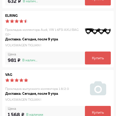
632
В наличии
ELRING
Прокладка коллектора Audi, VW 1.6FSI AXU/BAG
02>
Доставка: Сегодня, после 9 утра
VOLKSWAGEN TIGUAN I
Цена
Купить
981
В наличии
VAG
Прокладка выпускного коллектора 1.8/2.0
Доставка: Сегодня, после 9 утра
VOLKSWAGEN TIGUAN I
Цена
Купить
1 568
В наличии