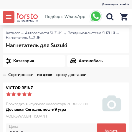
Для покупателей
Подбор в WhatsApp
Каталог
→
Автозапчасти SUZUKI
→
Воздушная система SUZUKI
→
Нагнетатель SUZUKI
Нагнетатель для Suzuki
Категория
Автомобиль
Сортировка:
по цене
сроку доставки
VICTOR REINZ
Прокладка выпускного коллектора 71-36122-00
Доставка: Сегодня, после 9 утра
VOLKSWAGEN TIGUAN I
Цена
Купить