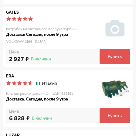
GATES
патрубок нагнетаемого воздуха турбины
Доставка: Сегодня, после 9 утра
VOLKSWAGEN TIGUAN I
Цена
Купить
2 927
В наличии
ERA
Италия
Клапан рециркуляции ОГ (EGR) 555161
Доставка: Сегодня, после 9 утра
Цена
Купить
6 828
В наличии
LUZAR