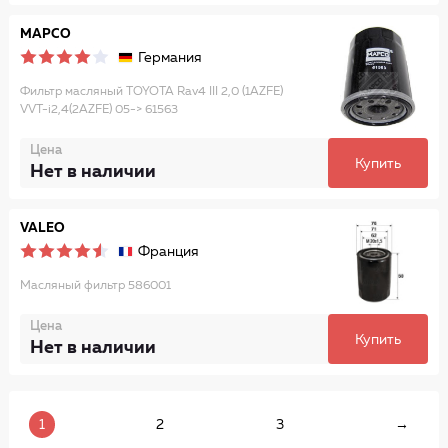
MAPCO
Германия
Фильтр масляный TOYOTA Rav4 III 2,0 (1AZFE)
VVT-i2,4(2AZFE) 05-> 61563
Цена
Купить
Нет в наличии
VALEO
Франция
Масляный фильтр 586001
Цена
Купить
Нет в наличии
1
2
3
→