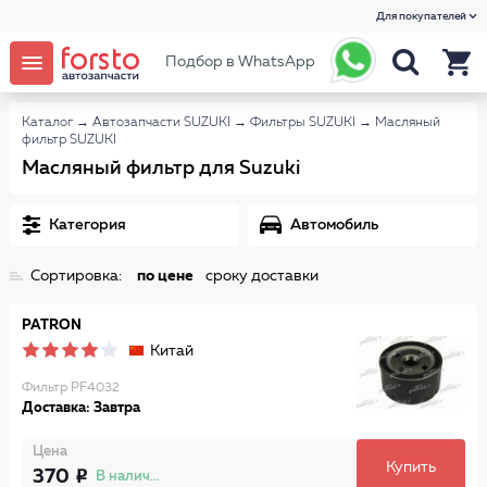
Для покупателей
Подбор в WhatsApp
Каталог
→
Автозапчасти SUZUKI
→
Фильтры SUZUKI
→
Масляный
фильтр SUZUKI
Масляный фильтр для Suzuki
Категория
Автомобиль
Сортировка:
по цене
сроку доставки
PATRON
Китай
Фильтр PF4032
Доставка: Завтра
Цена
Купить
370
В наличии