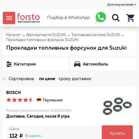
Для покупателей
Подбор в WhatsApp
Каталог
→
Автозапчасти SUZUKI
→
Топливная система SUZUKI
→
Прокладки топливных форсунок SUZUKI
Прокладки топливных форсунок для Suzuki
Категория
Автомобиль
Сортировка:
по цене
сроку доставки
BOSCH
Германия
Кольцо уплотнительное 1280210752
Доставка: Сегодня, после 9 утра
Цена
Купить
112
В наличии