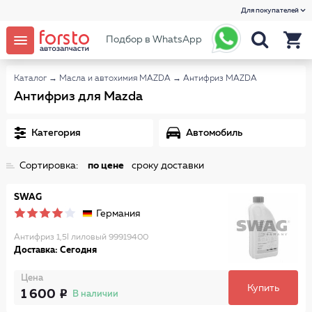
Для покупателей
Подбор в WhatsApp
Каталог
→
Масла и автохимия MAZDA
→
Антифриз MAZDA
Антифриз для Mazda
Категория
Автомобиль
Сортировка:
по цене
сроку доставки
SWAG
Германия
Антифриз 1,5l лиловый 99919400
Доставка: Сегодня
Цена
Купить
1 600
В наличии