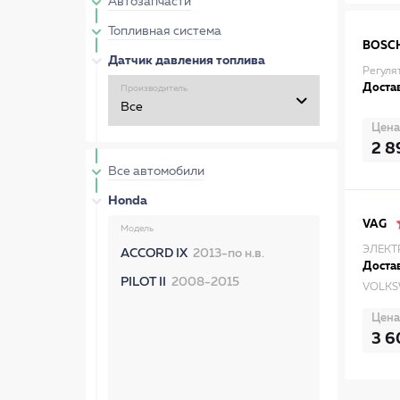
Автозапчасти
Топливная система
BOSC
Датчик давления топлива
Регуля
Достав
Производитель
Цена
2 8
Все автомобили
Honda
VAG
Модель
ЭЛЕКТ
ACCORD IX
2013-по н.в.
Достав
PILOT II
2008-2015
VOLKS
Цена
3 6