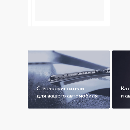
Стеклоочистители
Кат
для вашего автомобиля
и а