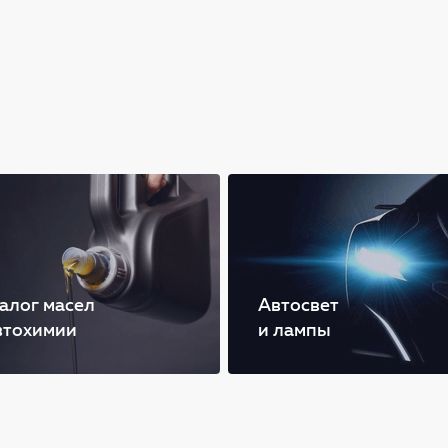
алог масел
Автосвет
втохимии
и лампы