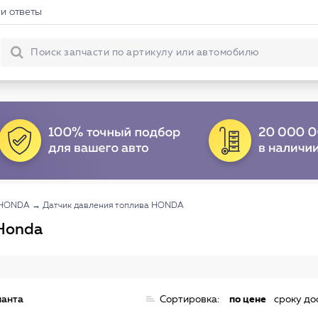
и ответы
а HONDA
→
Датчик давления топлива HONDA
 Honda
ианта
Сортировка:
по цене
сроку до