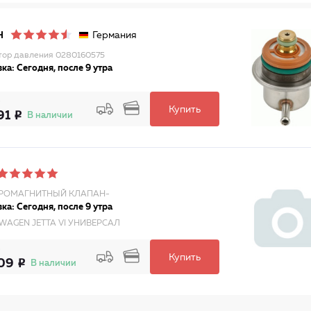
Германия
H
тор давления 0280160575
ка: Сегодня, после 9 утра
Купить
91
В наличии
РОМАГНИТНЫЙ КЛАПАН-
ка: Сегодня, после 9 утра
WAGEN JETTA VI УНИВЕРСАЛ
Купить
09
В наличии