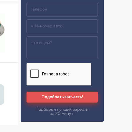
Подобрать запчасть!
Подберем лучший вариант
за 20 минут!