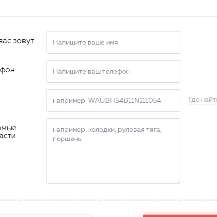
вас зовут
ефон
Где найт
омые
асти