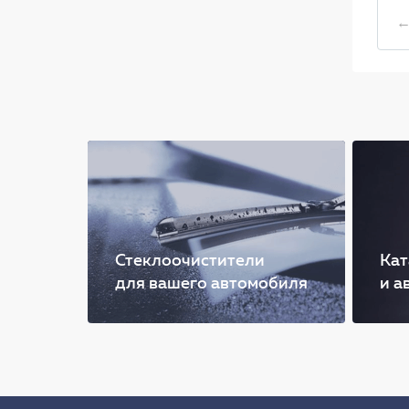
←
Стеклоочистители
Кат
для вашего автомобиля
и а