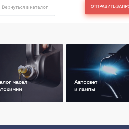
ОТПРАВИТЬ ЗАПР
 Вернуться в каталог
алог масел
Автосвет
втохимии
и лампы