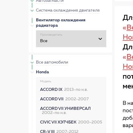
Автозапчасти
Система охлаждения двигателя
Дл
Вентилятор охлаждения
радиатора
«
В
Производитель
Ho
Дл
«
В
Все автомобили
Ho
Honda
по
Модель
ме
ACCORD IX
2013-по н.в.
ACCORD VII
2002-2007
В н
ACCORD VII УНИВЕРСАЛ
пос
2002-по н.в.
доб
CIVIC VII ХЭТЧБЕК
2000-2005
вар
CR-V III
2007-2012