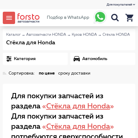
Для покупателей
Подбор в WhatsApp
Каталог
→
Автозапчасти HONDA
→
Кузов HONDA
→
Стёкла HONDA
Стёкла для Honda
Категория
Автомобиль
Сортировка:
по цене
сроку доставки
Для покупки запчастей из
раздела
«
Стёкла для Honda
»
Для покупки запчастей из
раздела
«
Стёкла для Honda
»
потребуются сверхспособности