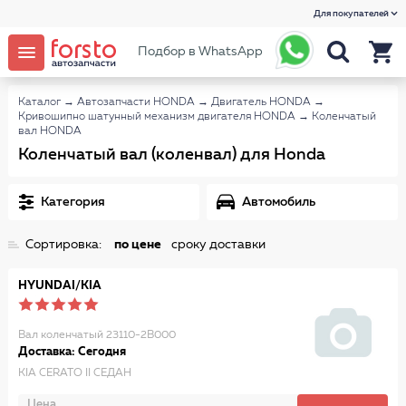
Для покупателей
Подбор в WhatsApp
Каталог
→
Автозапчасти HONDA
→
Двигатель HONDA
→
Кривошипно шатунный механизм двигателя HONDA
→
Коленчатый
вал HONDA
Коленчатый вал (коленвал) для Honda
Категория
Автомобиль
Сортировка:
по цене
сроку доставки
HYUNDAI/KIA
Вал коленчатый 23110-2B000
Доставка: Сегодня
KIA CERATO II СЕДАН
Цена