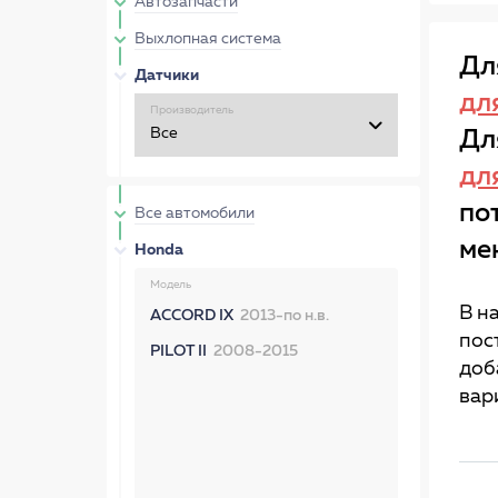
Автозапчасти
Выхлопная система
Дл
Датчики
дл
Производитель
Дл
дл
по
Все автомобили
ме
Honda
Модель
В н
ACCORD IX
2013-по н.в.
пос
PILOT II
2008-2015
доб
вар