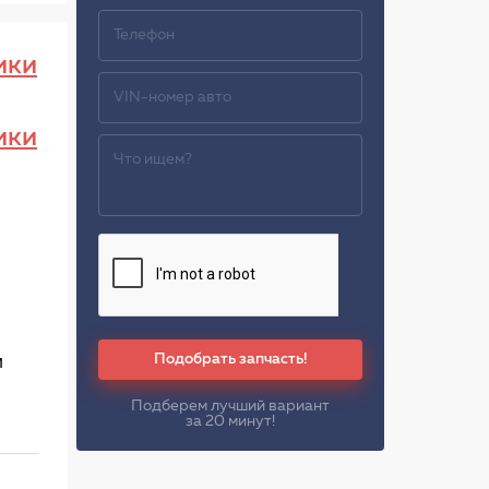
ики
ики
Подобрать запчасть!
м
Подберем лучший вариант
за 20 минут!