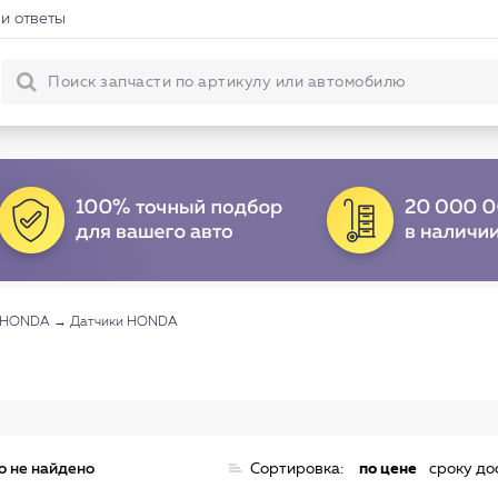
и ответы
а HONDA
→
Датчики HONDA
о не найдено
Сортировка:
по цене
сроку до