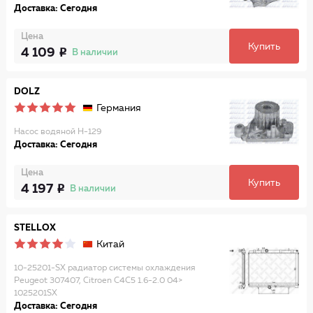
Доставка: Сегодня
Цена
Купить
4 109
В наличии
DOLZ
Германия
Насос водяной H-129
Доставка: Сегодня
Цена
Купить
4 197
В наличии
STELLOX
Китай
10-25201-SX радиатор системы охлаждения
Peugeot 307407, Citroen C4C5 1.6-2.0 04>
1025201SX
Доставка: Сегодня