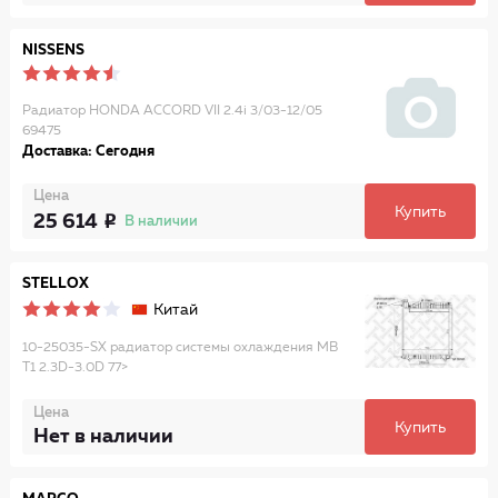
NISSENS
Радиатор HONDA ACCORD VII 2.4i 3/03-12/05
69475
Доставка: Сегодня
Цена
Купить
25 614
В наличии
STELLOX
Китай
10-25035-SX радиатор системы охлаждения MB
T1 2.3D-3.0D 77>
Цена
Купить
Нет в наличии