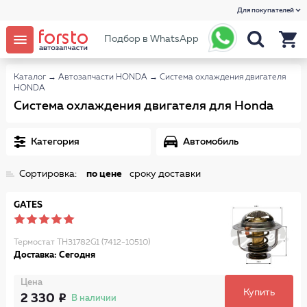
Для покупателей
Подбор в WhatsApp
Каталог
→
Автозапчасти HONDA
→
Система охлаждения двигателя
HONDA
Система охлаждения двигателя для Honda
Категория
Автомобиль
Сортировка:
по цене
сроку доставки
GATES
Термостат TH31782G1 (7412-10510)
Доставка: Сегодня
Цена
Купить
2 330
В наличии