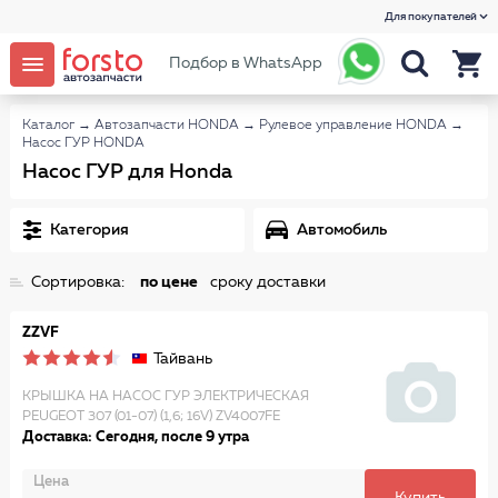
Для покупателей
Подбор в WhatsApp
Каталог
→
Автозапчасти HONDA
→
Рулевое управление HONDA
→
Насос ГУР HONDA
Насос ГУР для Honda
Категория
Автомобиль
Сортировка:
по цене
сроку доставки
ZZVF
Тайвань
КРЫШКА НА НАСОС ГУР ЭЛЕКТРИЧЕСКАЯ
PEUGEOT 307 (01-07) (1,6; 16V) ZV4007FE
Доставка: Сегодня, после 9 утра
Цена