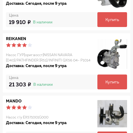
Доставка: Сегодня, после 9 утра
Цена
Купить
19 910
В наличии
REIKANEN
Насос ГУР[ориг.восст]NISSAN NAVARA
[D40]/PATHFINDER [R51]/INFINITI QX56 04- P1014
Доставка: Сегодня, после 9 утра
Цена
Купить
21 303
В наличии
MANDO
Насос г/у EX571001G000
Доставка: Сегодня, после 9 утра