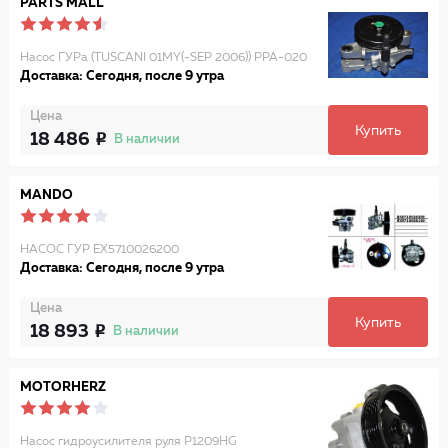
PARTS MALL
Насос ГУРа (TUSCANI 01MY(-SEP 2006)) PPA-020
Доставка: Сегодня, после 9 утра
Цена
Купить
18 486
В наличии
MANDO
НАСОС ГУР EX5710026200
Доставка: Сегодня, после 9 утра
Цена
Купить
18 893
В наличии
MOTORHERZ
Насос гидроусилителя руля P1209HG