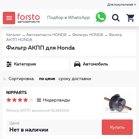
Для покупателей
Подбор в WhatsApp
Каталог
→
Автозапчасти HONDA
→
Фильтры HONDA
→
Фильтр
АКПП HONDA
Фильтр АКПП для Honda
Категория
Автомобиль
Сортировка:
по цене
сроку доставки
NIPPARTS
Нидерланды
Фильтр АКПП выносной N1364000
Цена
Купить
Нет в наличии