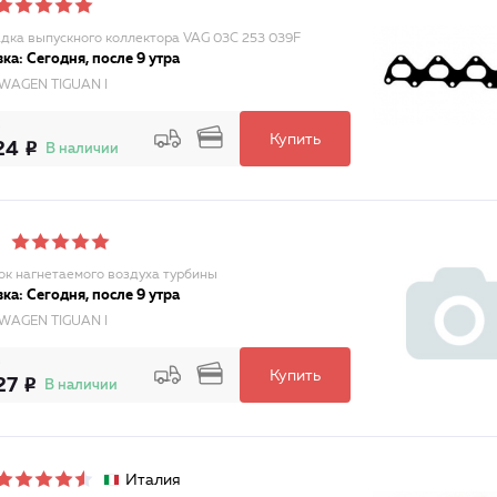
дка выпускного коллектора VAG 03C 253 039F
ка: Сегодня, после 9 утра
WAGEN TIGUAN I
Купить
24
В наличии
ок нагнетаемого воздуха турбины
ка: Сегодня, после 9 утра
WAGEN TIGUAN I
Купить
27
В наличии
Италия