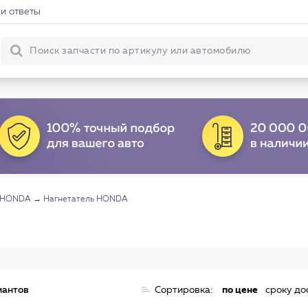
и ответы
а HONDA
→
Нагнетатель HONDA
иантов
Сортировка:
по цене
сроку до