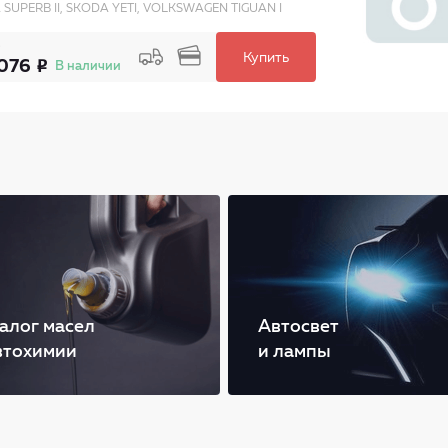
SUPERB II, SKODA YETI, VOLKSWAGEN TIGUAN I
Купить
076
В наличии
алог масел
Автосвет
втохимии
и лампы