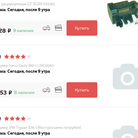
 рециркуляции ОГ (EGR) 555161
ка: Сегодня, после 9 утра
Купить
28
В наличии
R
лер Iveco Daily (99-) LRIC1640
ка: Сегодня, после 9 утра
Купить
753
В наличии
R
улер VW Tiguan (08-) (быстросъемн.патрубки)
ка: Сегодня, после 9 утра