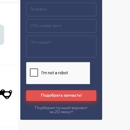
Подобрать запчасть!
Подберем лучший вариант
за 20 минут!