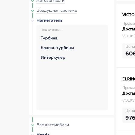
Автозапчасти
Воздушная система
VICTO
Нагнетатель
Прокла
Достав
Подкатегории
VOLKS
Турбина
Цена
Клапан турбины
60
Интеркулер
ELRIN
Прокла
Достав
VOLKS
Цена
97
Все автомобили