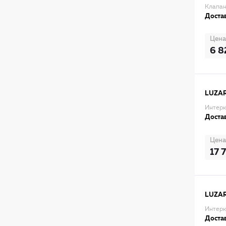
Клапан
Достав
Цена
6 8
LUZA
Интерку
Достав
Цена
17 
LUZA
Интерк
Достав