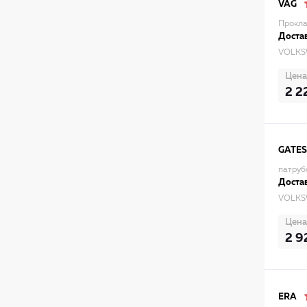
VAG
Прокла
Достав
VOLKS
Цена
2 2
GATES
патруб
Достав
VOLKS
Цена
2 9
ERA