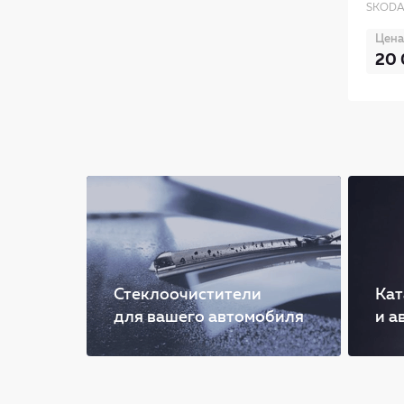
SKODA 
Цена
20 
Стеклоочистители
Кат
для вашего автомобиля
и а