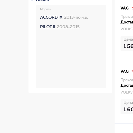
Honda
VAG
Модель
Прокла
ACCORD IX
2013-по н.в.
Достав
PILOT II
2008-2015
VOLKS
Цена
1 5
VAG
Прокла
Достав
VOLKS
Цена
1 6