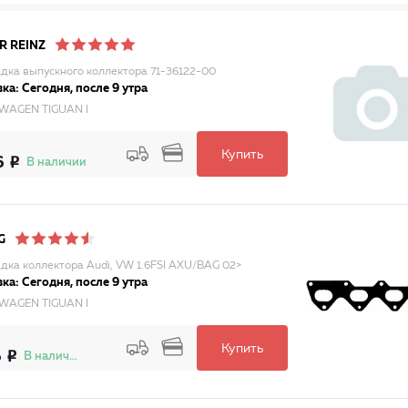
R REINZ
дка выпускного коллектора 71-36122-00
ка: Сегодня, после 9 утра
WAGEN TIGUAN I
Купить
6
В наличии
G
дка коллектора Audi, VW 1.6FSI AXU/BAG 02>
ка: Сегодня, после 9 утра
WAGEN TIGUAN I
Купить
6
В наличии