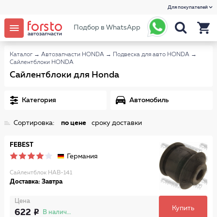
Для покупателей
Подбор в WhatsApp
Каталог
→
Автозапчасти HONDA
→
Подвеска для авто HONDA
→
Сайлентблоки HONDA
Сайлентблоки для Honda
Категория
Автомобиль
Сортировка:
по цене
сроку доставки
FEBEST
Германия
Сайлентблок HAB-141
Доставка: Завтра
Цена
Купить
622
В наличии