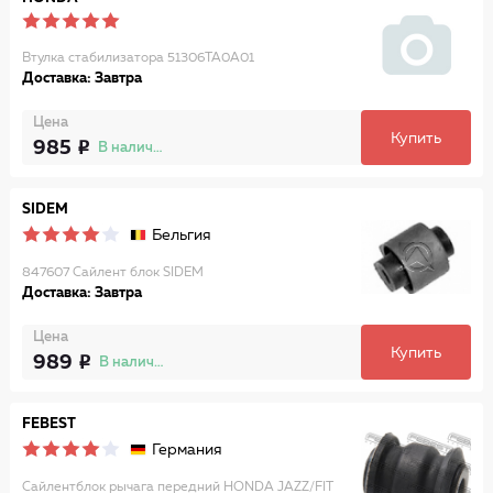
Втулка стабилизатора 51306TA0A01
Доставка: Завтра
Цена
Купить
985
В наличии
SIDEM
Бельгия
847607 Сайлент блок SIDEM
Доставка: Завтра
Цена
Купить
989
В наличии
FEBEST
Германия
Сайлентблок рычага передний HONDA JAZZ/FIT