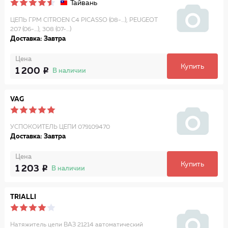
Тайвань
ЦЕПЬ ГРМ CITROEN C4 PICASSO (08-…), PEUGEOT
207 (06-…), 308 (07-…)
Доставка: Завтра
Цена
Купить
1 200
В наличии
VAG
УСПОКОИТЕЛЬ ЦЕПИ 079109470
Доставка: Завтра
Цена
Купить
1 203
В наличии
TRIALLI
Натяжитель цепи ВАЗ 21214 автоматический