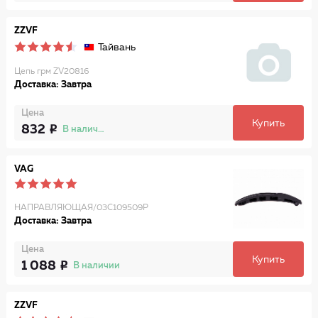
ZZVF
Тайвань
Цепь грм ZV20816
Доставка: Завтра
Цена
Купить
832
В наличии
VAG
НАПРАВЛЯЮЩАЯ/03C109509P
Доставка: Завтра
Цена
Купить
1 088
В наличии
ZZVF