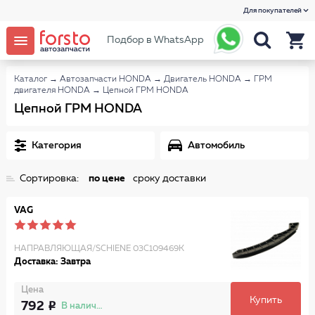
Для покупателей
Подбор в WhatsApp
Каталог
→
Автозапчасти HONDA
→
Двигатель HONDA
→
ГРМ
двигателя HONDA
→
Цепной ГРМ HONDA
Цепной ГРМ HONDA
Категория
Автомобиль
Сортировка:
по цене
сроку доставки
VAG
НАПРАВЛЯЮЩАЯ/SCHIENE 03C109469K
Доставка: Завтра
Цена
Купить
792
В наличии