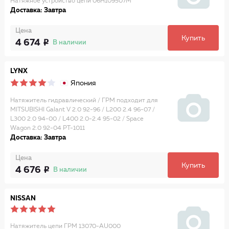
Натяжное устройство цепи 06H109507M
Доставка: Завтра
Цена
Купить
4 674
В наличии
LYNX
Япония
Натяжитель гидравлический / ГРМ подходит для
MITSUBISHI Galant V 2.0 92-96 / L200 2.4 96-07 /
L300 2.0 94-00 / L400 2.0-2.4 95-02 / Space
Wagon 2.0 92-04 PT-1011
Доставка: Завтра
Цена
Купить
4 676
В наличии
NISSAN
Натяжитель цепи ГРМ 13070-AU000