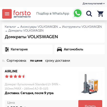
Для покупателей
Подбор в WhatsApp
Каталог
→
Аксессуары VOLKSWAGEN
→
Инструменты VOLKSWAGEN
→
Домкраты VOLKSWAGEN
Домкраты VOLKSWAGEN
Категория
Автомобиль
Сортировка:
по цене
сроку доставки
AIRLINE
Домкрат бутылочный Standard 2т (MIN -
150мм/MAX - 285мм) AJ-B-02S
Доставка: Сегодня, после 9 утра
Цена
Купить