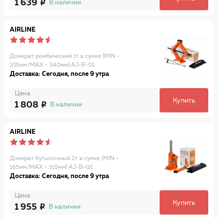
1 639
В наличии
AIRLINE
Домкрат ромбический 1т в сумке (MIN -
105мм/MAX - 340мм) AJ-R-01
Доставка: Сегодня, после 9 утра
Цена
Купить
1 808
В наличии
AIRLINE
Домкрат бутылочный 2т в сумке (MIN -
165мм/MAX - 315мм) AJ-B-02
Доставка: Сегодня, после 9 утра
Цена
Купить
1 955
В наличии