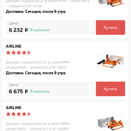
Домкрат подкатной 2т в кейсе (MIN - 135мм/MAX
- 330мм) AJ-2F-330K
Доставка: Сегодня, после 9 утра
Цена
Купить
6 232
В наличии
AIRLINE
Домкрат подкатной 2,3т в сумке (MIN -
140мм/MAX - 350мм) AJ-2.3F-350P
Доставка: Сегодня, после 9 утра
Цена
Купить
6 675
В наличии
AIRLINE
Домкрат подкатной 2,3т в кейсе (MIN -
140мм/MAX - 350мм) AJ-2.3F-350PK