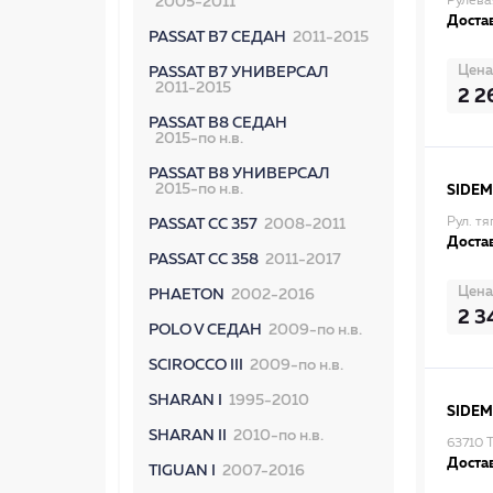
2005-2011
Рулева
Достав
PASSAT B7 СЕДАН
2011-2015
Цена
PASSAT B7 УНИВЕРСАЛ
2011-2015
2 2
PASSAT B8 СЕДАН
2015-по н.в.
PASSAT B8 УНИВЕРСАЛ
2015-по н.в.
SIDEM
Рул. тя
PASSAT CC 357
2008-2011
Достав
PASSAT CC 358
2011-2017
Цена
PHAETON
2002-2016
2 3
POLO V СЕДАН
2009-по н.в.
SCIROCCO III
2009-по н.в.
SHARAN I
1995-2010
SIDEM
SHARAN II
2010-по н.в.
63710 
Достав
TIGUAN I
2007-2016