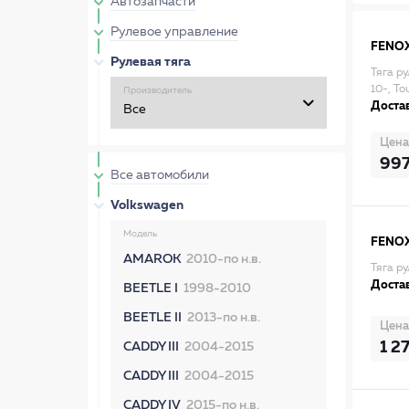
Автозапчасти
Рулевое управление
FENO
Рулевая тяга
Тяга р
10-, T
Производитель
Достав
Цена
99
Все автомобили
Volkswagen
Модель
FENO
AMAROK
2010-по н.в.
Тяга р
Достав
BEETLE I
1998-2010
BEETLE II
2013-по н.в.
Цена
1 2
CADDY III
2004-2015
CADDY III
2004-2015
CADDY IV
2015-по н.в.