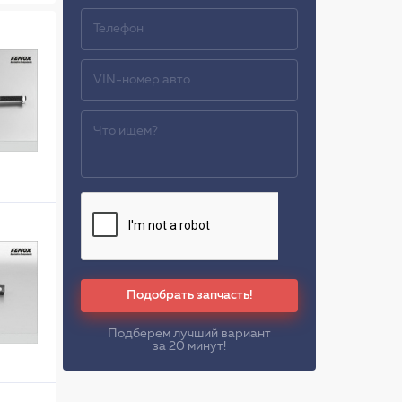
Подобрать запчасть!
Подберем лучший вариант
за 20 минут!