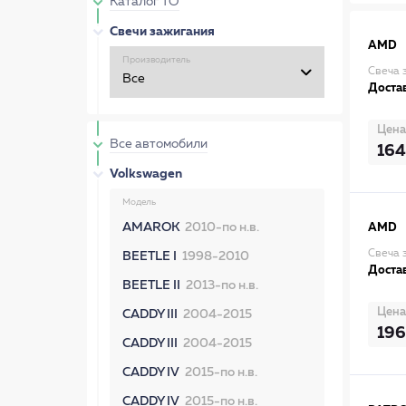
Каталог ТО
Свечи зажигания
AMD
Производитель
Свеча 
Достав
Цена
Все автомобили
164
Volkswagen
Модель
AMAROK
2010-по н.в.
AMD
Свеча
BEETLE I
1998-2010
Достав
BEETLE II
2013-по н.в.
Цена
CADDY III
2004-2015
196
CADDY III
2004-2015
CADDY IV
2015-по н.в.
CADDY IV
2015-по н.в.