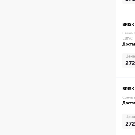
BRISK
Свеча 
L15YC
Достав
Цена
272
BRISK
Свеча 
Достав
Цена
272