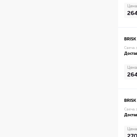
Цена
26
BRISK
Свеча 
Достав
Цена
26
BRISK
Свеча з
Достав
Цена
27