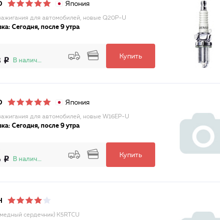
Япония
O
зажигания для автомобилей, новые Q20P-U
ка: Сегодня, после 9 утра
Купить
8
В наличии
Япония
O
зажигания для автомобилей, новые W16EP-U
ка: Сегодня, после 9 утра
Купить
6
В наличии
H
(медный сердечник) K5RTCU