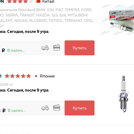
Китай
ON
зажигания (Standard) BMW: E30, FIAT: TEMPRA, FORD:
O, SIERRA, TRANSIT, MAZDA: 323, 626, MITSUBISHI:
GALANT, NISSAN: BLUEBIRD, PATROL, TERRANO, OPEL:
07
ка: Сегодня, после 9 утра
Купить
В наличии
Япония
O
K20R-U
ка: Сегодня, после 9 утра
Купить
8
В наличии