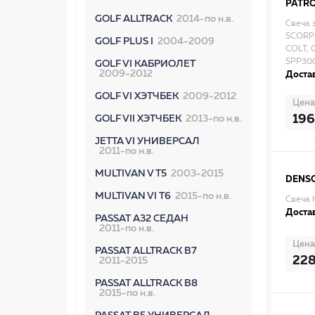
PATR
GOLF ALLTRACK
2014-по н.в.
Свеча 
SCORPI
GOLF PLUS I
2004-2009
COLT, 
SPP30
GOLF VI КАБРИОЛЕТ
2009-2012
Достав
GOLF VI ХЭТЧБЕК
2009-2012
Цена
196
GOLF VII ХЭТЧБЕК
2013-по н.в.
JETTA VI УНИВЕРСАЛ
2011-по н.в.
MULTIVAN V T5
2003-2015
DENS
MULTIVAN VI T6
2015-по н.в.
Свеча 
Достав
PASSAT A32 СЕДАН
2011-по н.в.
Цена
PASSAT ALLTRACK B7
22
2011-2015
PASSAT ALLTRACK B8
2015-по н.в.