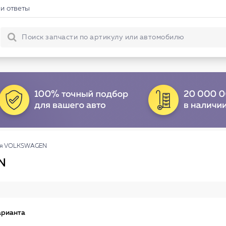
и ответы
ия VOLKSWAGEN
N
арианта