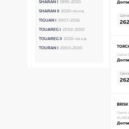
SHARAN I
1995-2010
Достав
SHARAN II
2010-по н.в.
Цена
TIGUAN I
2007-2016
26
TOUAREG I
2002-2010
TOUAREG II
2010-по н.в.
TORC
TOURAN I
2003-2010
Свеча 
Достав
Цена
26
BRISK
Свеча 
ALINE
Достав