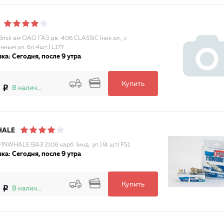
risk ам ОАО ГАЗ дв. 406 CLASSIC (ник.эл., с
нным эл. бл.4шт.) L17Y
ка: Сегодня, после 9 утра
Купить
В наличии
HALE
INWHALE ВАЗ 2108 карб. (инд. уп.) (4 шт) FS1
ка: Сегодня, после 9 утра
Купить
В наличии