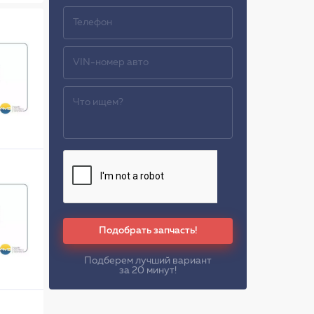
Подобрать запчасть!
Подберем лучший вариант
за 20 минут!