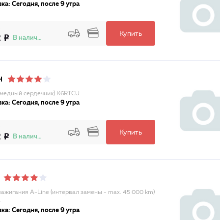
ка: Сегодня, после 9 утра
Купить
2
В наличии
H
(медный сердечник) K6RTCU
ка: Сегодня, после 9 утра
Купить
2
В наличии
зажигания A-Line (интервал замены - max. 45 000 km)
4
ка: Сегодня, после 9 утра