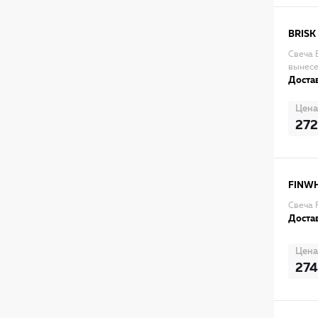
BRISK
Свеча B
вынесе
Достав
Цена
272
FINW
Свеча F
Достав
Цена
274