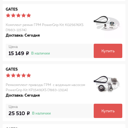
GATES
Комплект ремня ГРМ PowerGrip Kit K025676XS
(7883-11574)
Доставка: Сегодня
Цена
Купить
15 149
В наличии
GATES
Ремкомплект привода ГРМ с водяным насосом
PowerGrip Kit KP15491XS (7883-13114)
Доставка: Сегодня
Цена
Купить
25 510
В наличии