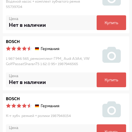
Водяной насос + комплект зубчатого ремня
55739704
Цена
Купить
Нет в наличии
BOSCH
Германия
1 987 946 565_ремкомплект ГРМ_ Audi A3A4, VW
GolfPassatSharanT5 1.62.0 95> 1987946565
Цена
Купить
Нет в наличии
BOSCH
Германия
К-т зубч. ремней + ролики 1987948154
Цена