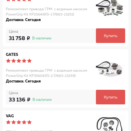
Ремкомплект привода ГРМ с водяным насосом
PowerGrip Kit KP25649XS-1 (7883-13251)
Доставка: Сегодня
Цена
Купить
31 758
В наличии
GATES
Ремкомплект привода ГРМ с водяным насосом
PowerGrip Kit KP35604XS-2 (7883-13259)
Доставка: Сегодня
Цена
Купить
33 136
В наличии
VAG