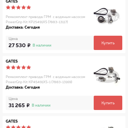
GATES
Ремкомплект привода ГРМ с водяным насосом
PowerGrip Kit KP25491XS (7883-13117)
Доставка: Сегодня
Цена
Купить
27 530
В наличии
GATES
Ремкомплект привода ГРМ с водяным насосом
PowerGrip Kit KP45491XS-1 (7883-13169)
Доставка: Сегодня
Цена
Купить
31 265
В наличии
GATES