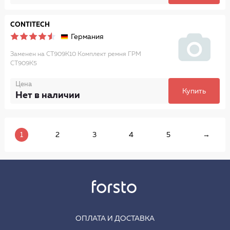
CONTITECH
Германия
Заменен на CT909K10 Комплект ремня ГРМ
CT909K5
Цена
Купить
Нет в наличии
1
2
3
4
5
→
ОПЛАТА И ДОСТАВКА