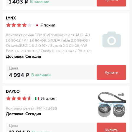
1 403
В наличии
LYNX
Япония
Комплект ремня ГРМ (8V) подходит для AUDI A3
1.6 96-12 / A4 1.6 94-08, SKODA Fabia 2.0 99-08 /
Octavia(1U/Z) 1.6-2.0 97> / Superb 2.0 01-08, VW
Bora 1.6-2.0 98-05 / Caddy III 1.6-2.0 04> / PK-1075
Доставка: Сегодня
Цена
Купить
4 994
В наличии
DAYCO
Италия
Комплект ремня ГРМ KTB485
Доставка: Сегодня
Цена
Купить