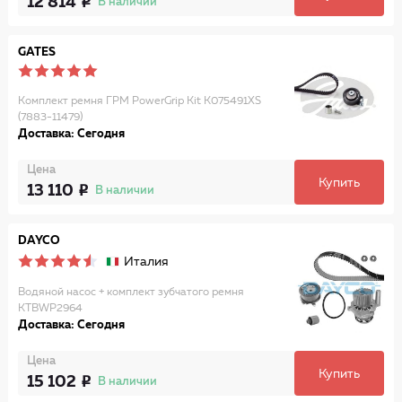
12 814
В наличии
GATES
Комплект ремня ГРМ PowerGrip Kit K075491XS
(7883-11479)
Доставка: Сегодня
Цена
Купить
13 110
В наличии
DAYCO
Италия
Водяной насос + комплект зубчатого ремня
KTBWP2964
Доставка: Сегодня
Цена
Купить
15 102
В наличии