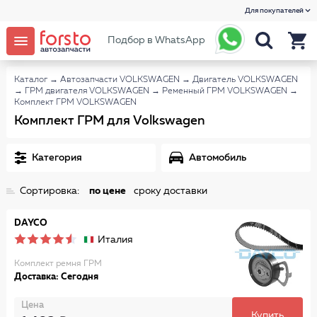
Для покупателей
Подбор в WhatsApp
Каталог
→
Автозапчасти VOLKSWAGEN
→
Двигатель VOLKSWAGEN
→
ГРМ двигателя VOLKSWAGEN
→
Ременный ГРМ VOLKSWAGEN
→
Комплект ГРМ VOLKSWAGEN
Комплект ГРМ для Volkswagen
Категория
Автомобиль
Сортировка:
по цене
сроку доставки
DAYCO
Италия
Комплект ремня ГРМ
Доставка: Сегодня
Цена
Купить