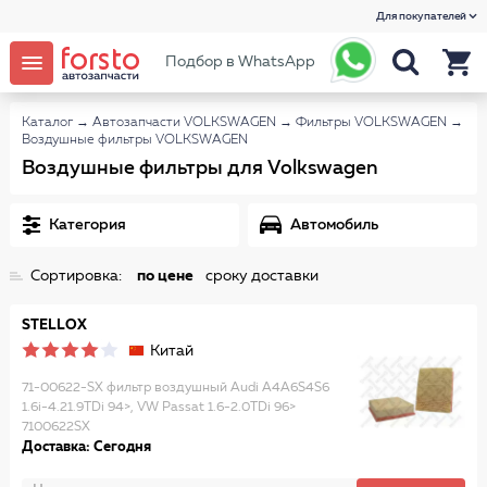
Для покупателей
Подбор в WhatsApp
Каталог
→
Автозапчасти VOLKSWAGEN
→
Фильтры VOLKSWAGEN
→
Воздушные фильтры VOLKSWAGEN
Воздушные фильтры для Volkswagen
Категория
Автомобиль
Сортировка:
по цене
сроку доставки
STELLOX
Китай
71-00622-SX фильтр воздушный Audi A4A6S4S6
1.6i-4.21.9TDi 94>, VW Passat 1.6-2.0TDi 96>
7100622SX
Доставка: Сегодня