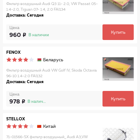
Фильтр воздушный Audi Q3 11- 2.0, VW Passat 05-
1.4-2.0, Tiguan 07- 1.4, 2.0 FAI134
Доставка: Сегодня
Цена
Купить
960
В наличии
FENOX
Беларусь
Фильтр воздушный Audi VW Golf IV, Skoda Octavia
96-10 1.4-2.0 FAI132
Доставка: Сегодня
Цена
Купить
978
В наличии
STELLOX
Китай
71-01566-SX фильтр воздушный_ Audi A3,VW