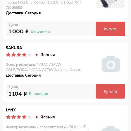
Touran 1.6i2.0FSi 03>Golf 1.6i2.0FSi2.0SDi 04>
7101566SX
Доставка: Сегодня
Цена
Купить
1 000
В наличии
SAKURA
Япония
Фильтр воздушный AUDI A3/VW
GOLF/BORA/SKODA OCTAVIA 1.4-3.2 A6530
Доставка: Сегодня
Цена
Купить
1 104
В наличии
LYNX
Япония
Фильтр воздушный подходит для AUDI A3 1.2T-