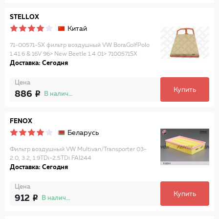
STELLOX
Китай
71-00571-SX фильтр воздушный VW BoraGolfPolo
1.41.6 & 16V 96> New Beetle 1.4 01> 7100571SX
Доставка: Сегодня
Цена
Купить
886
В наличии
FENOX
Беларусь
Фильтр воздушный VW Multivan/Transporter 03-
2.0, 3.2, 1.9TDi-2.5TDi FAI244
Доставка: Сегодня
Цена
Купить
912
В наличии