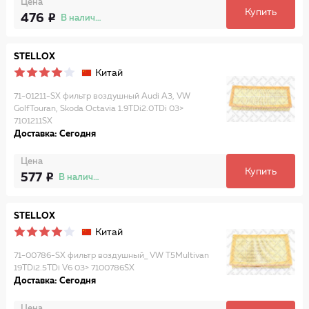
Цена
Купить
476
В наличии
STELLOX
Китай
71-01211-SX фильтр воздушный Audi A3, VW
GolfTouran, Skoda Octavia 1.9TDi2.0TDi 03>
7101211SX
Доставка: Сегодня
Цена
Купить
577
В наличии
STELLOX
Китай
71-00786-SX фильтр воздушный_ VW T5Multivan
19TDi2.5TDi V6 03> 7100786SX
Доставка: Сегодня
Цена