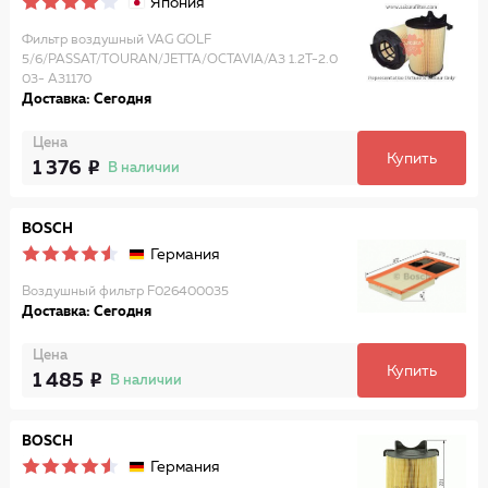
Япония
Фильтр воздушный VAG GOLF
5/6/PASSAT/TOURAN/JETTA/OCTAVIA/A3 1.2T-2.0
03- A31170
Доставка: Сегодня
Цена
Купить
1 376
В наличии
BOSCH
Германия
Воздушный фильтр F026400035
Доставка: Сегодня
Цена
Купить
1 485
В наличии
BOSCH
Германия