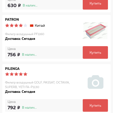
Купить
630
В наличии
PATRON
Китай
Фильтр воздушный PF1160
Доставка: Сегодня
Цена
Купить
756
В наличии
PILENGA
Фильтр воздушный GOLF, PASSAT, OCTAVIA,
SUPERB, YETI FA-P1130
Доставка: Сегодня
Цена
Купить
792
В наличии