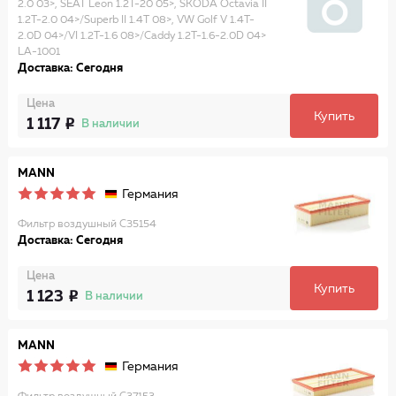
2.0 03>, SEAT Leon 1.2T-20 05>, SKODA Octavia II
1.2T-2.0 04>/Superb II 1.4T 08>, VW Golf V 1.4T-
2.0D 04>/VI 1.2T-1.6 08>/Caddy 1.2T-1.6-2.0D 04>
LA-1001
Доставка: Сегодня
Цена
Купить
1 117
В наличии
MANN
Германия
Фильтр воздушный C35154
Доставка: Сегодня
Цена
Купить
1 123
В наличии
MANN
Германия