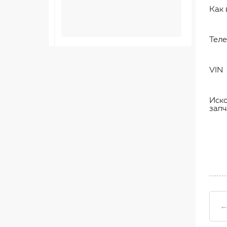
Как 
Тел
VIN
Иск
запч
←