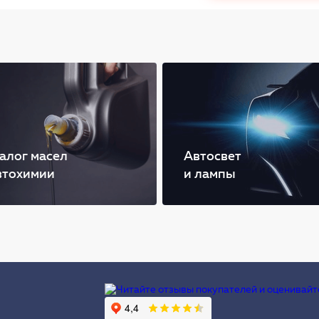
алог масел
Автосвет
втохимии
и лампы
Ы