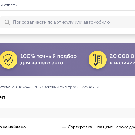
и ответы
система VOLKSWAGEN
→
Сажевый фильтр VOLKSWAGEN
en
о не найдено
Сортировка:
по цене
сроку до