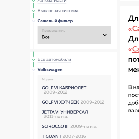
Автозапчасти
Выхлопная система
Дл
Сажевый фильтр
«
С
Производитель
Дл
«
С
по
Все автомобили
ме
Volkswagen
Модель
В н
GOLF VI КАБРИОЛЕТ
2009-2012
пос
GOLF VI ХЭТЧБЕК
2009-2012
доб
вар
JETTA VI УНИВЕРСАЛ
2011-по н.в.
SCIROCCO III
2009-по н.в.
TIGUAN I
2007-2016