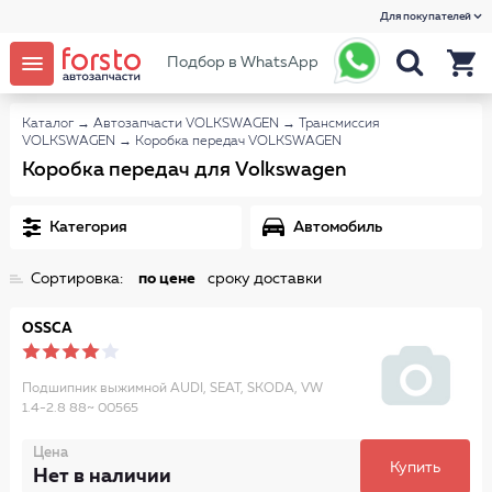
Для покупателей
Подбор в WhatsApp
Каталог
→
Автозапчасти VOLKSWAGEN
→
Трансмиссия
VOLKSWAGEN
→
Коробка передач VOLKSWAGEN
Коробка передач для Volkswagen
Категория
Автомобиль
Сортировка:
по цене
сроку доставки
OSSCA
Подшипник выжимной AUDI, SEAT, SKODA, VW
1.4-2.8 88~ 00565
Цена
Купить
Нет в наличии