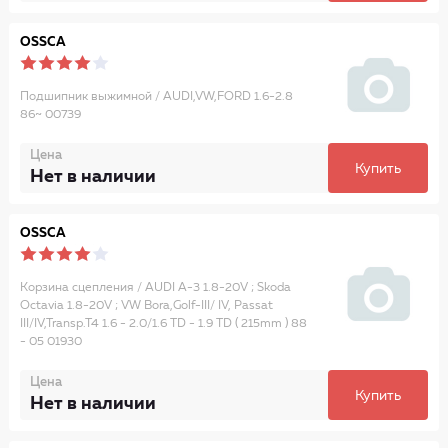
OSSCA
Подшипник выжимной / AUDI,VW,FORD 1.6-2.8
86~ 00739
Цена
Купить
Нет в наличии
OSSCA
Корзина сцепления / AUDI A-3 1.8-20V ; Skoda
Octavia 1.8-20V ; VW Bora,Golf-III/ IV, Passat
III/IV,Transp.T4 1.6 - 2.0/1.6 TD - 1.9 TD ( 215mm ) 88
- 05 01930
Цена
Купить
Нет в наличии